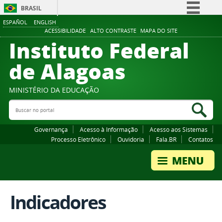
BRASIL
ESPAÑOL
ENGLISH
Simplifique!
ACESSIBILIDADE
ALTO CONTRASTE
MAPA DO SITE
Instituto Federal
Comunica BR
Participe
de Alagoas
Acesso à informação
Legislação
MINISTÉRIO DA EDUCAÇÃO
Buscar no portal
Canais
Bus
Governança
Acesso à Informação
Acesso aos Sistemas
Processo Eletrônico
Ouvidoria
Fala.BR
Contatos
Indicadores