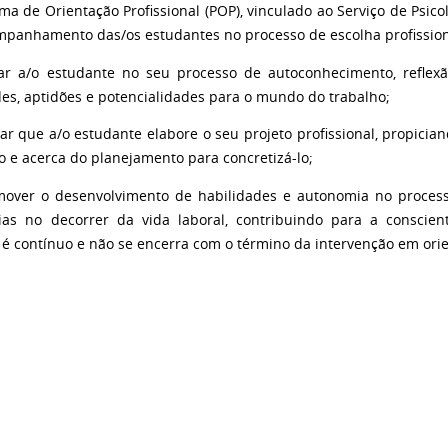
ma de Orientação Profissional (POP), vinculado ao Serviço de Psic
mpanhamento das/os estudantes no processo de escolha profissio
liar a/o estudante no seu processo de autoconhecimento, reflexã
des, aptidões e potencialidades para o mundo do trabalho;
litar que a/o estudante elabore o seu projeto profissional, propici
o e acerca do planejamento para concretizá-lo;
omover o desenvolvimento de habilidades e autonomia no proces
ias no decorrer da vida laboral, contribuindo para a conscie
 é contínuo e não se encerra com o término da intervenção em orie