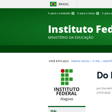
BRASIL
Ir para o conteúdo
1
Ir para o menu
2
Ir para
Instituto Fe
MINISTÉRIO DA EDUCAÇÃO
VOCÊ ESTÁ AQUI:
PÁGINA INICIAL
>
O IFAL
>
ASSIST
Do 
por
Jhonath
27/07/2022
IFAL