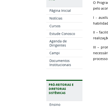
O Progra
pelo aco
Página Inicial
I - auxi
Notícias
habilida
Cursos
II – faci
Estude Conosco
realizaçã
Agenda de
Dirigentes
III – pr
Campi
necessár
processo
Documentos
Institucionais
PRÓ-REITORIAS E
DIRETORIAS
SISTÊMICAS
Ensino