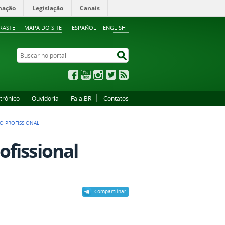
mação
Legislação
Canais
RASTE
MAPA DO SITE
ESPAÑOL
ENGLISH
Buscar no portal
Buscar no portal
Facebook
YouTube
Instagram
Twitter
RSS
trônico
Ouvidoria
Fala.BR
Contatos
O PROFISSIONAL
fissional
Compartilhar