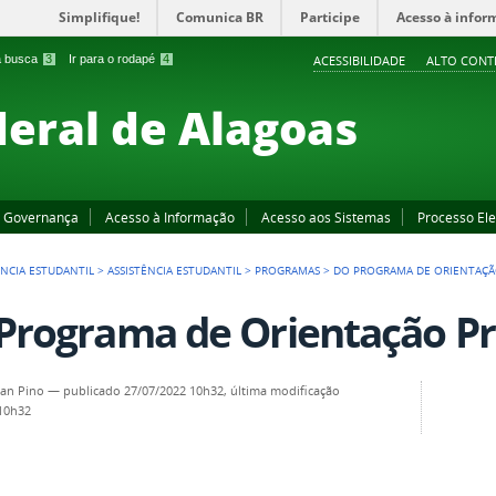
Simplifique!
Comunica BR
Participe
Acesso à infor
 a busca
3
Ir para o rodapé
4
ACESSIBILIDADE
ALTO CONT
deral de Alagoas
Governança
Acesso à Informação
Acesso aos Sistemas
Processo Ele
ÊNCIA ESTUDANTIL
>
ASSISTÊNCIA ESTUDANTIL
>
PROGRAMAS
>
DO PROGRAMA DE ORIENTAÇÃ
Programa de Orientação Pro
an Pino
—
publicado
27/07/2022 10h32,
última modificação
 10h32