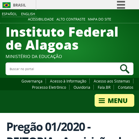
BRASIL
ESPAÑOL
ENGLISH
Simplifique!
ACESSIBILIDADE
ALTO CONTRASTE
MAPA DO SITE
Instituto Federal
Comunica BR
Participe
de Alagoas
Acesso à informação
Legislação
MINISTÉRIO DA EDUCAÇÃO
Buscar no portal
Canais
Bus
Governança
Acesso à Informação
Acesso aos Sistemas
Processo Eletrônico
Ouvidoria
Fala.BR
Contatos
Pregão 01/2020 -