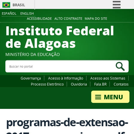
BRASIL
ESPAÑOL
ENGLISH
Simplifique!
ACESSIBILIDADE
ALTO CONTRASTE
MAPA DO SITE
Instituto Federal
Comunica BR
Participe
de Alagoas
Acesso à informação
Legislação
MINISTÉRIO DA EDUCAÇÃO
Buscar no portal
Canais
Bus
Governança
Acesso à Informação
Acesso aos Sistemas
Processo Eletrônico
Ouvidoria
Fala.BR
Contatos
programas-de-extensao-