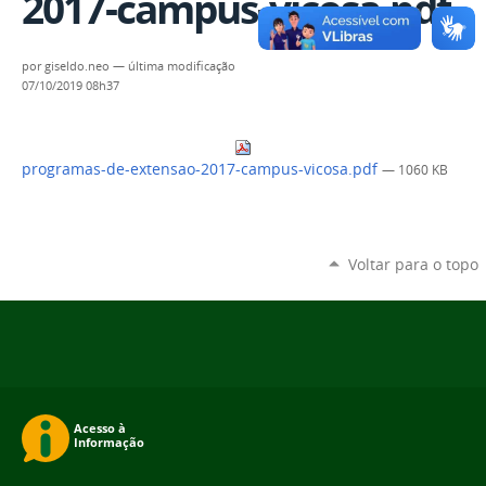
2017-campus-vicosa.pdf
por
giseldo.neo
—
última modificação
07/10/2019 08h37
programas-de-extensao-2017-campus-vicosa.pdf
— 1060 KB
Voltar para o topo