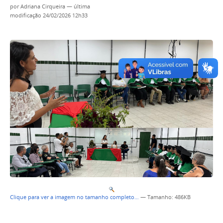
por
Adriana Cirqueira
—
última
modificação
24/02/2026 12h33
Clique para ver a imagem no tamanho completo…
—
Tamanho
: 486KB