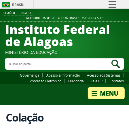
BRASIL
ESPAÑOL
ENGLISH
Simplifique!
ACESSIBILIDADE
ALTO CONTRASTE
MAPA DO SITE
Instituto Federal
Comunica BR
Participe
de Alagoas
Acesso à informação
Legislação
MINISTÉRIO DA EDUCAÇÃO
Buscar no portal
Canais
Bus
Governança
Acesso à Informação
Acesso aos Sistemas
Processo Eletrônico
Ouvidoria
Fala.BR
Contatos
Colação