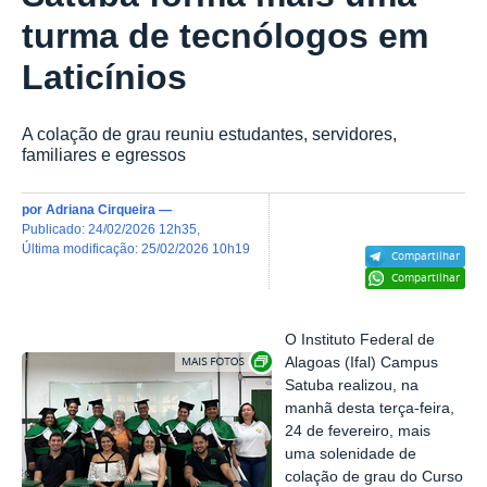
turma de tecnólogos em
Laticínios
A colação de grau reuniu estudantes, servidores,
familiares e egressos
por
Adriana Cirqueira
—
publicado
:
24/02/2026 12h35
,
última modificação
:
25/02/2026 10h19
Compartilhar
Compartilhar
O Instituto Federal de
Exibir carrossel de imagens
Alagoas (Ifal) Campus
Satuba realizou, na
manhã desta terça-feira,
24 de fevereiro, mais
uma solenidade de
colação de grau do Curso