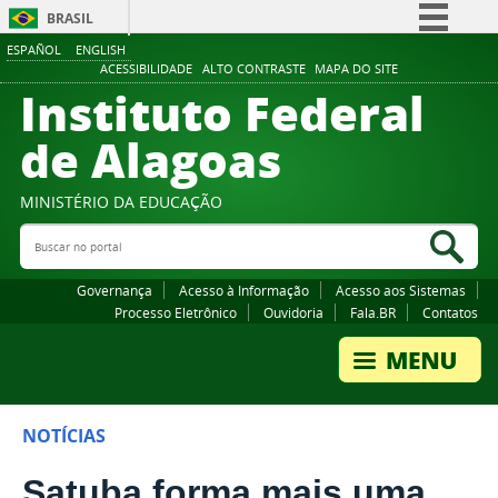
BRASIL
ESPAÑOL
ENGLISH
Simplifique!
ACESSIBILIDADE
ALTO CONTRASTE
MAPA DO SITE
Instituto Federal
Comunica BR
Participe
de Alagoas
Acesso à informação
Legislação
MINISTÉRIO DA EDUCAÇÃO
Buscar no portal
Canais
Bus
Governança
Acesso à Informação
Acesso aos Sistemas
Processo Eletrônico
Ouvidoria
Fala.BR
Contatos
NOTÍCIAS
Satuba forma mais uma