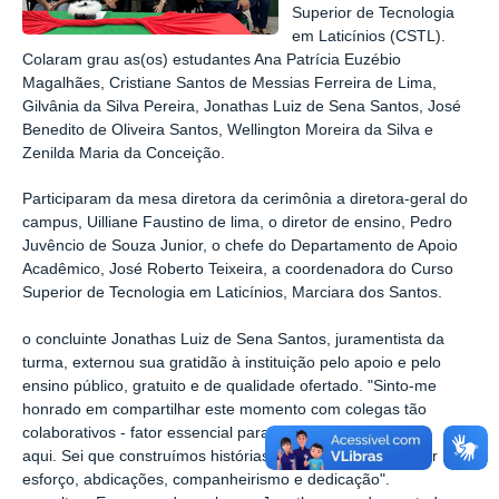
Superior de Tecnologia
em Laticínios (
CSTL)
.
Colaram grau as(os) estudantes Ana Patrícia Euzébio
Magalhães, Cristiane Santos de Messias Ferreira de Lima,
Gilvânia da Silva Pereira, Jonathas Luiz de Sena Santos, José
Benedito de Oliveira Santos, Wellington Moreira da Silva e
Zenilda Maria da Conceição.
Participaram da mesa diretora da cerimônia a diretora-geral do
campus, Uilliane Faustino de lima, o diretor de ensino, Pedro
Juvêncio de Souza Junior, o chefe do Departamento de Apoio
Acadêmico, José Roberto Teixeira, a coordenadora do Curso
Superior de Tecnologia em Laticínios, Marciara dos Santos.
o concluinte
Jonathas Luiz de Sena Santos, juramentista da
turma, externou sua
gratidão à instituição pelo apoio e pelo
ensino público, gratuito e de qualidade ofertado. "
Sinto-me
honrado em compartilhar este momento com colegas tão
colaborativos - fator essencial para que chegássemos até
aqui. Sei que construímos histórias valiosas, marcadas por
esforço, abdicações, companheirismo e dedicação".