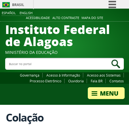
BRASIL
ESPAÑOL
ENGLISH
Simplifique!
ACESSIBILIDADE
ALTO CONTRASTE
MAPA DO SITE
Instituto Federal
Comunica BR
Participe
de Alagoas
Acesso à informação
Legislação
MINISTÉRIO DA EDUCAÇÃO
Buscar no portal
Canais
Bus
Governança
Acesso à Informação
Acesso aos Sistemas
Processo Eletrônico
Ouvidoria
Fala.BR
Contatos
Colação