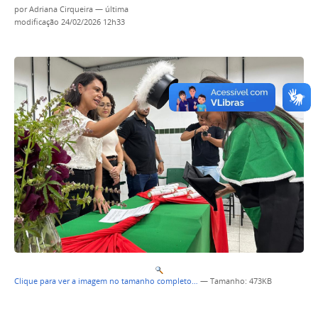
por
Adriana Cirqueira
—
última
modificação
24/02/2026 12h33
Clique para ver a imagem no tamanho completo…
—
Tamanho
: 473KB