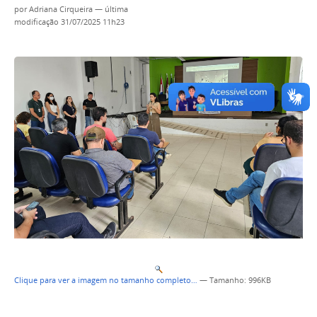
por
Adriana Cirqueira
—
última
modificação
31/07/2025 11h23
Clique para ver a imagem no tamanho completo…
—
Tamanho
: 996KB