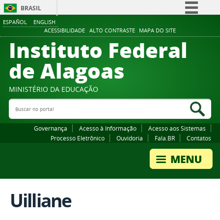
BRASIL
ESPAÑOL
ENGLISH
Simplifique!
ACESSIBILIDADE
ALTO CONTRASTE
MAPA DO SITE
Instituto Federal
Comunica BR
Participe
de Alagoas
Acesso à informação
Legislação
MINISTÉRIO DA EDUCAÇÃO
Buscar no portal
Canais
Bus
Governança
Acesso à Informação
Acesso aos Sistemas
Processo Eletrônico
Ouvidoria
Fala.BR
Contatos
Uilliane