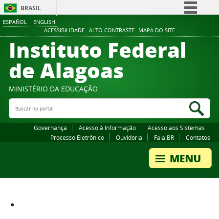
BRASIL
ESPAÑOL
ENGLISH
Simplifique!
ACESSIBILIDADE
ALTO CONTRASTE
MAPA DO SITE
Instituto Federal
Comunica BR
Participe
de Alagoas
Acesso à informação
Legislação
MINISTÉRIO DA EDUCAÇÃO
Buscar no portal
Canais
Bus
Governança
Acesso à Informação
Acesso aos Sistemas
Processo Eletrônico
Ouvidoria
Fala.BR
Contatos
.