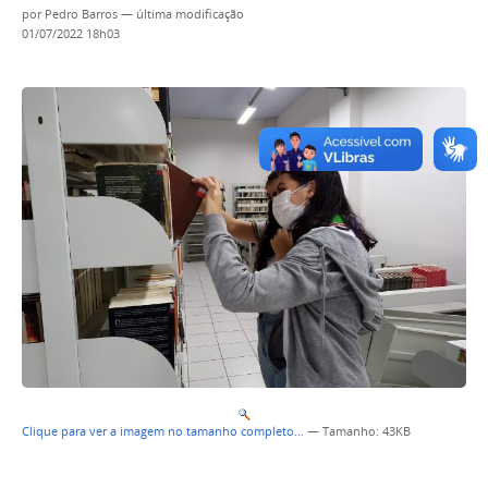
por
Pedro Barros
—
última modificação
01/07/2022 18h03
Clique para ver a imagem no tamanho completo…
—
Tamanho
: 43KB