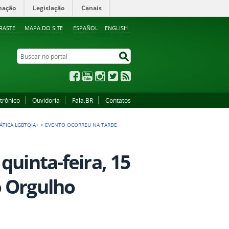
mação
Legislação
Canais
RASTE
MAPA DO SITE
ESPAÑOL
ENGLISH
Buscar no portal
Buscar no portal
Facebook
YouTube
Instagram
Twitter
RSS
trônico
Ouvidoria
Fala.BR
Contatos
ÁTICA LGBTQIA+
>
EVENTO OCORREU NA TARDE
quinta-feira, 15
o Orgulho