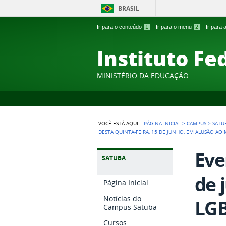
BRASIL
Ir para o conteúdo
1
Ir para o menu
2
Ir para
Instituto Fe
MINISTÉRIO DA EDUCAÇÃO
VOCÊ ESTÁ AQUI:
PÁGINA INICIAL
>
CAMPUS
>
SATU
DESTA QUINTA-FEIRA, 15 DE JUNHO, EM ALUSÃO A
Eve
SATUBA
de 
Página Inicial
Notícias do
LG
Campus Satuba
Cursos