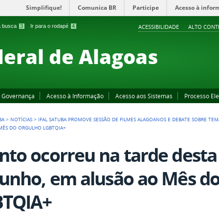
Simplifique!
Comunica BR
Participe
Acesso à infor
 a busca
3
Ir para o rodapé
4
ACESSIBILIDADE
ALTO CONT
deral de Alagoas
Governança
Acesso à Informação
Acesso aos Sistemas
Processo Ele
BA
>
NOTÍCIAS
>
IFAL SATUBA PROMOVE SESSÃO DE FILMES ALAGOANOS E DEBATE SOBRE TEM
O MÊS DO ORGULHO LGBTQIA+
nto ocorreu na tarde desta 
junho, em alusão ao Mês d
BTQIA+