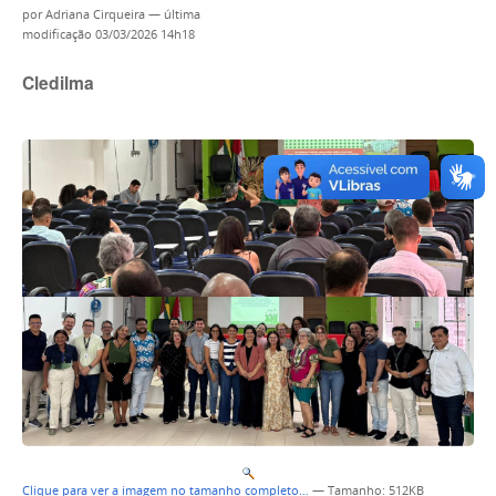
por
Adriana Cirqueira
—
última
modificação
03/03/2026 14h18
Cledilma
Clique para ver a imagem no tamanho completo…
—
Tamanho
: 512KB