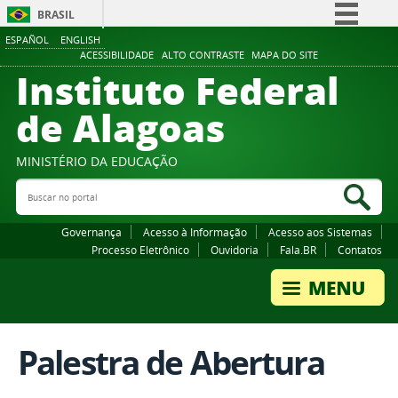
BRASIL
ESPAÑOL
ENGLISH
Simplifique!
ACESSIBILIDADE
ALTO CONTRASTE
MAPA DO SITE
Instituto Federal
Comunica BR
Participe
de Alagoas
Acesso à informação
Legislação
MINISTÉRIO DA EDUCAÇÃO
Buscar no portal
Canais
Bus
Governança
Acesso à Informação
Acesso aos Sistemas
Processo Eletrônico
Ouvidoria
Fala.BR
Contatos
Palestra de Abertura