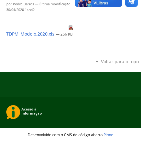
por
Pedro Barros
—
última modificação
30/04/2020 14h42
TDPM_Modelo.2020.xls
— 266 KB
Voltar para o topo
Desenvolvido com o CMS de código aberto
Plone