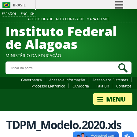
BRASIL
ESPAÑOL
ENGLISH
Simplifique!
ACESSIBILIDADE
ALTO CONTRASTE
MAPA DO SITE
Instituto Federal
Comunica BR
Participe
de Alagoas
Acesso à informação
Legislação
MINISTÉRIO DA EDUCAÇÃO
Buscar no portal
Canais
Bus
Governança
Acesso à Informação
Acesso aos Sistemas
Processo Eletrônico
Ouvidoria
Fala.BR
Contatos
TDPM_Modelo.2020.xls