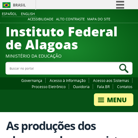
BRASIL
ESPAÑOL
ENGLISH
Simplifique!
ACESSIBILIDADE
ALTO CONTRASTE
MAPA DO SITE
Instituto Federal
Comunica BR
Participe
de Alagoas
Acesso à informação
Legislação
MINISTÉRIO DA EDUCAÇÃO
Buscar no portal
Canais
Bus
Governança
Acesso à Informação
Acesso aos Sistemas
Processo Eletrônico
Ouvidoria
Fala.BR
Contatos
As produções dos