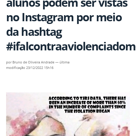
alunos podem ser vistas
no Instagram por meio
da hashtag
#ifalcontraaviolenciadom
por
Bruno de Oliveira Andrade
—
última
modificação
23/12/2022 15h16