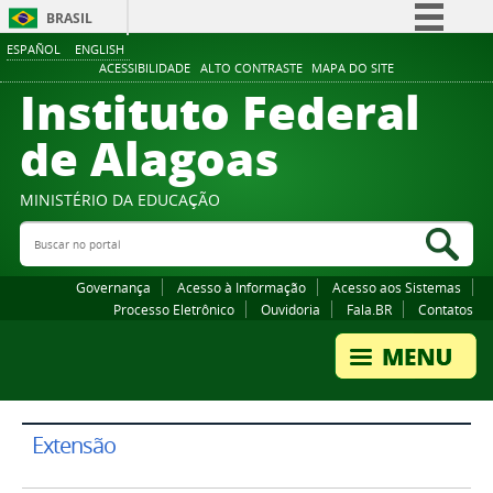
BRASIL
ESPAÑOL
ENGLISH
Simplifique!
ACESSIBILIDADE
ALTO CONTRASTE
MAPA DO SITE
Instituto Federal
Comunica BR
Participe
de Alagoas
Acesso à informação
Legislação
MINISTÉRIO DA EDUCAÇÃO
Buscar no portal
Canais
Bus
Governança
Acesso à Informação
Acesso aos Sistemas
Processo Eletrônico
Ouvidoria
Fala.BR
Contatos
Extensão