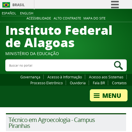
BRASIL
ESPAÑOL
ENGLISH
Simplifique!
ACESSIBILIDADE
ALTO CONTRASTE
MAPA DO SITE
Instituto Federal
Comunica BR
Participe
de Alagoas
Acesso à informação
Legislação
MINISTÉRIO DA EDUCAÇÃO
Buscar no portal
Canais
Bus
Governança
Acesso à Informação
Acesso aos Sistemas
Processo Eletrônico
Ouvidoria
Fala.BR
Contatos
Técnico em Agroecologia - Campus
Piranhas