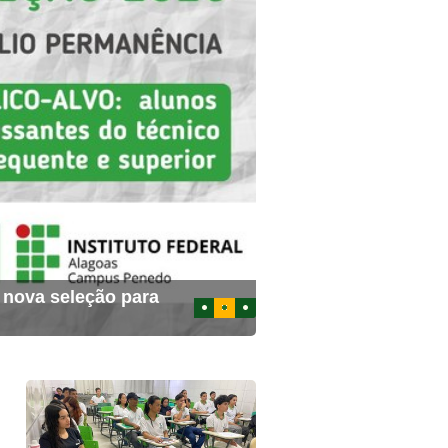
a nova seleção para
1
2
3