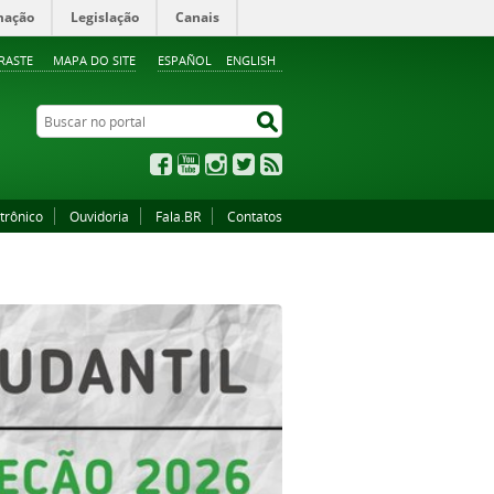
mação
Legislação
Canais
RASTE
MAPA DO SITE
ESPAÑOL
ENGLISH
Buscar no portal
Buscar no portal
Facebook
YouTube
Instagram
Twitter
RSS
trônico
Ouvidoria
Fala.BR
Contatos