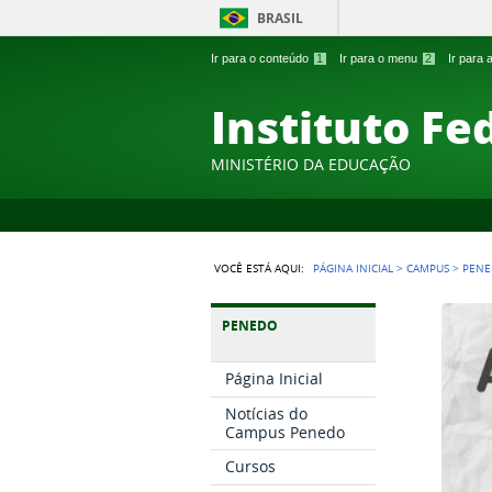
BRASIL
Ir para o conteúdo
1
Ir para o menu
2
Ir para
Instituto Fe
MINISTÉRIO DA EDUCAÇÃO
VOCÊ ESTÁ AQUI:
PÁGINA INICIAL
>
CAMPUS
>
PEN
PENEDO
Página Inicial
Notícias do
Campus Penedo
Cursos