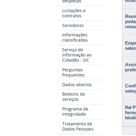
ócul
despesas
Licitações e
contratos
Reun
peda
Servidores
rema
Informações
classificadas
Empr
sele
Serviço de
Informação ao
Cidadão - SIC
Assis
Perguntas
prel
frequentes
Dados abertos
Conf
seleç
Boletins de
serviços
Ifal 
Programa de
form
Integridade
biod
Tratamento de
Dados Pessoais