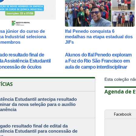
a júnior do curso de
Ifal Penedo conquista 6
a Industrial seleciona
medalhas na etapa estadual dos
 membros
JIFs
ado resultado final de
Alunos do Ifal Penedo exploram
 da Assistência Estudantil
a Foz do Rio São Francisco em
oncessão de óculos
aula de campo interdisciplinar
Esta coleção nã
ÍCIAS
Agenda de E
tência Estudantil antecipa resultado
minar da nova seleção para o auxílio
anência
Facebook
gado resultado final de edital da
stência Estudantil para concessão de