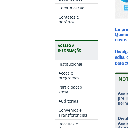
Comunicação
Contatos e
horários
Empres
Químic
novos
ACESSO À
INFORMAÇÃO
Divulg
edital
para c
Institucional
Ações e
programas
NOT
Participação
social
Assis
preli
Auditorias
perm
Convênios e
Transferências
Divul
Assi
Receitas e