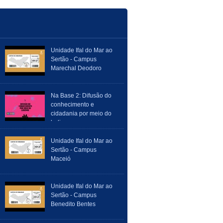
Unidade Ifal do Mar ao
Sertão - Campus
Marechal Deodoro
Na Base 2: Difusão do
conhecimento e
cidadania por meio do
ludismo
Unidade Ifal do Mar ao
Sertão - Campus
Maceió
Unidade Ifal do Mar ao
Sertão - Campus
Benedito Bentes