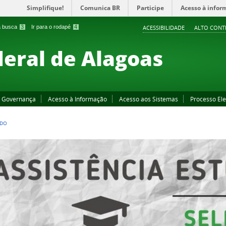
Simplifique!
Comunica BR
Participe
Acesso à infor
 a busca
3
Ir para o rodapé
4
ACESSIBILIDADE
ALTO CONT
deral de Alagoas
Governança
Acesso à Informação
Acesso aos Sistemas
Processo Ele
EDO