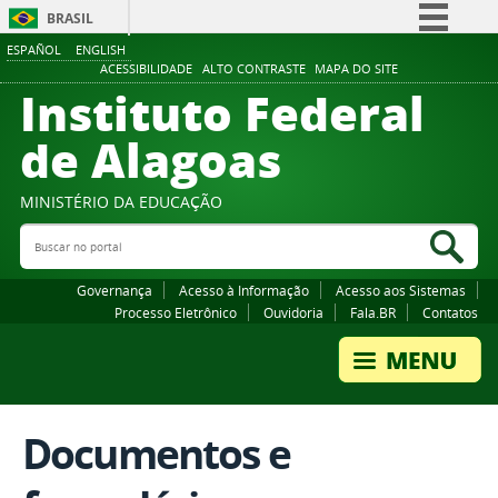
BRASIL
ESPAÑOL
ENGLISH
Simplifique!
ACESSIBILIDADE
ALTO CONTRASTE
MAPA DO SITE
Instituto Federal
Comunica BR
Participe
de Alagoas
Acesso à informação
Legislação
MINISTÉRIO DA EDUCAÇÃO
Buscar no portal
Canais
Bus
Governança
Acesso à Informação
Acesso aos Sistemas
Processo Eletrônico
Ouvidoria
Fala.BR
Contatos
Documentos e