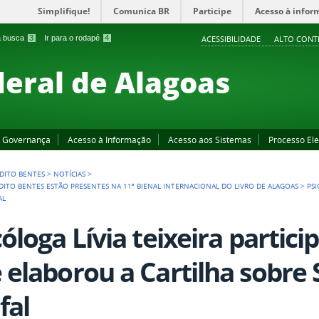
Simplifique!
Comunica BR
Participe
Acesso à infor
 a busca
3
Ir para o rodapé
4
ACESSIBILIDADE
ALTO CONT
deral de Alagoas
Governança
Acesso à Informação
Acesso aos Sistemas
Processo Ele
DITO BENTES
>
NOTÍCIAS
>
DITO BENTES ESTÃO PRESENTES NA 11ª BIENAL INTERNACIONAL DO LIVRO DE ALAGOAS
>
PSI
AL
cóloga Lívia teixeira partic
 elaborou a Cartilha sobre
fal