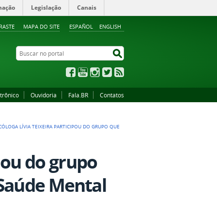
mação
Legislação
Canais
RASTE
MAPA DO SITE
ESPAÑOL
ENGLISH
Buscar no portal
Buscar no portal
Facebook
YouTube
Instagram
Twitter
RSS
trônico
Ouvidoria
Fala.BR
Contatos
CÓLOGA LÍVIA TEIXEIRA PARTICIPOU DO GRUPO QUE
ipou do grupo
 Saúde Mental