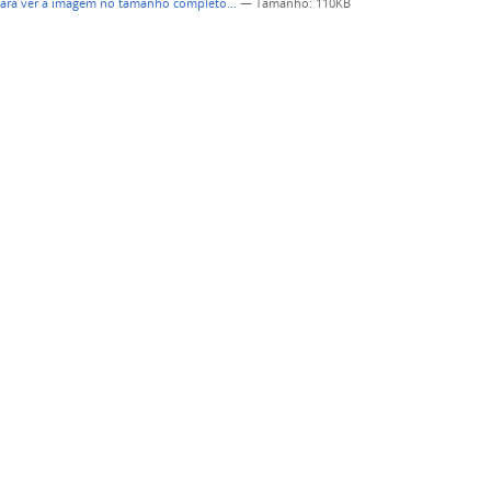
para ver a imagem no tamanho completo…
—
Tamanho
: 110KB