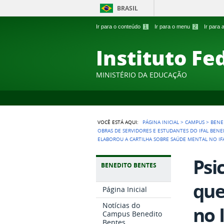
BRASIL
Ir para o conteúdo
1
Ir para o menu
2
Ir para
Instituto Fe
MINISTÉRIO DA EDUCAÇÃO
VOCÊ ESTÁ AQUI:
PÁGINA INICIAL
>
CAMPUS
>
BENE
OBRAS DE SERVIDORES E ESTUDANTES DO IFAL BENE
ELABOROU A CARTILHA SOBRE SAÚDE MENTAL NO IF
Psi
BENEDITO BENTES
que
Página Inicial
Notícias do
no I
Campus Benedito
Bentes