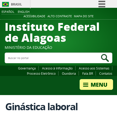
BRASIL
ESPAÑOL
ENGLISH
Simplifique!
ACESSIBILIDADE
ALTO CONTRASTE
MAPA DO SITE
Instituto Federal
Comunica BR
Participe
de Alagoas
Acesso à informação
Legislação
MINISTÉRIO DA EDUCAÇÃO
Buscar no portal
Canais
Bus
Governança
Acesso à Informação
Acesso aos Sistemas
Processo Eletrônico
Ouvidoria
Fala.BR
Contatos
Ginástica laboral