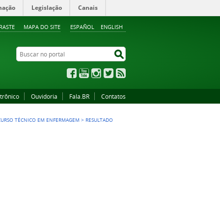
mação
Legislação
Canais
RASTE
MAPA DO SITE
ESPAÑOL
ENGLISH
Buscar no portal
Buscar no portal
Facebook
YouTube
Instagram
Twitter
RSS
trônico
Ouvidoria
Fala.BR
Contatos
 CURSO TÉCNICO EM ENFERMAGEM
>
RESULTADO