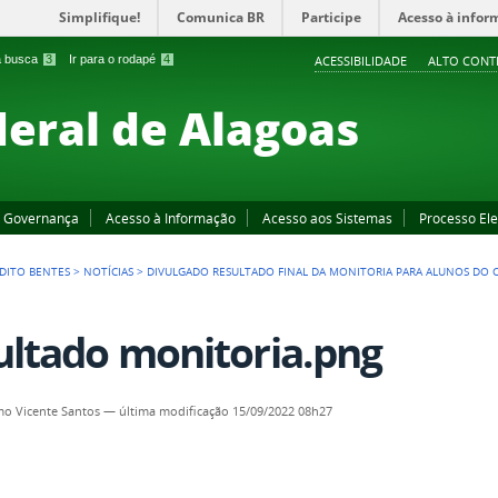
Simplifique!
Comunica BR
Participe
Acesso à infor
 a busca
3
Ir para o rodapé
4
ACESSIBILIDADE
ALTO CONT
deral de Alagoas
Governança
Acesso à Informação
Acesso aos Sistemas
Processo Ele
DITO BENTES
>
NOTÍCIAS
>
DIVULGADO RESULTADO FINAL DA MONITORIA PARA ALUNOS DO
ultado monitoria.png
o Vicente Santos
—
última modificação
15/09/2022 08h27