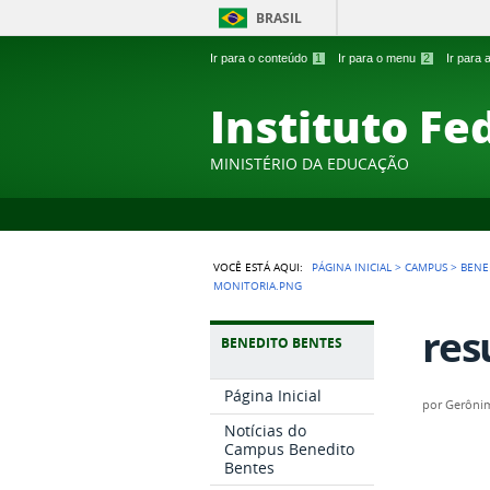
BRASIL
Ir para o conteúdo
1
Ir para o menu
2
Ir para
Instituto Fe
MINISTÉRIO DA EDUCAÇÃO
VOCÊ ESTÁ AQUI:
PÁGINA INICIAL
>
CAMPUS
>
BENE
MONITORIA.PNG
res
BENEDITO BENTES
Página Inicial
por
Gerônim
Notícias do
Campus Benedito
Bentes