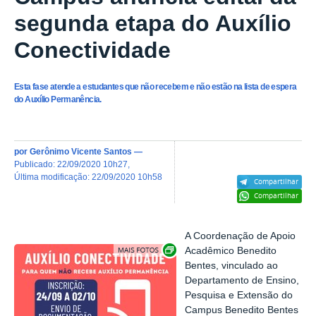
segunda etapa do Auxílio
Conectividade
Esta fase atende a estudantes que não recebem e não estão na lista de espera
do Auxílio Permanência.
por
Gerônimo Vicente Santos
—
publicado
:
22/09/2020 10h27
,
última modificação
:
22/09/2020 10h58
Compartilhar
Compartilhar
A Coordenação de Apoio
Exibir carrossel de imagens
Acadêmico Benedito
Bentes, vinculado ao
Departamento de Ensino,
Pesquisa e Extensão do
Campus Benedito Bentes