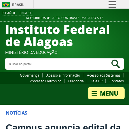
BRASIL
ESPAÑOL
ENGLISH
Simplifique!
ACESSIBILIDADE
ALTO CONTRASTE
MAPA DO SITE
Instituto Federal
Comunica BR
Participe
de Alagoas
Acesso à informação
Legislação
MINISTÉRIO DA EDUCAÇÃO
Buscar no portal
Canais
Bus
Governança
Acesso à Informação
Acesso aos Sistemas
Processo Eletrônico
Ouvidoria
Fala.BR
Contatos
NOTÍCIAS
Campus anuncia edital da