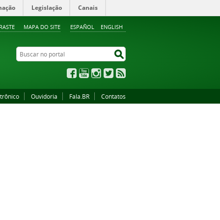
mação
Legislação
Canais
RASTE
MAPA DO SITE
ESPAÑOL
ENGLISH
Buscar no portal
Buscar no portal
Facebook
YouTube
Instagram
Twitter
RSS
trônico
Ouvidoria
Fala.BR
Contatos