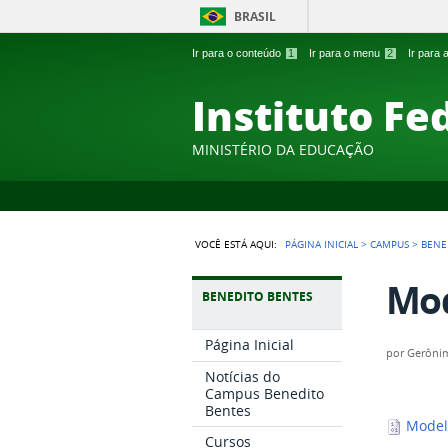
BRASIL
Ir para o conteúdo
1
Ir para o menu
2
Ir para
Instituto Fe
MINISTÉRIO DA EDUCAÇÃO
VOCÊ ESTÁ AQUI:
PÁGINA INICIAL
>
CAMPUS
>
BENE
Mod
BENEDITO BENTES
Página Inicial
por
Gerônim
Notícias do
Campus Benedito
Bentes
Modelo
Cursos