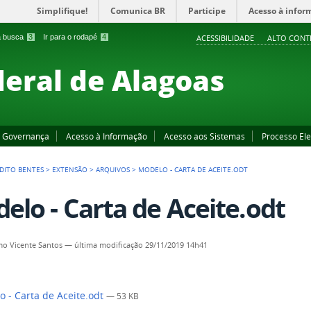
Simplifique!
Comunica BR
Participe
Acesso à infor
 a busca
3
Ir para o rodapé
4
ACESSIBILIDADE
ALTO CONT
deral de Alagoas
Governança
Acesso à Informação
Acesso aos Sistemas
Processo Ele
DITO BENTES
>
EXTENSÃO
>
ARQUIVOS
>
MODELO - CARTA DE ACEITE.ODT
elo - Carta de Aceite.odt
o Vicente Santos
—
última modificação
29/11/2019 14h41
 - Carta de Aceite.odt
— 53 KB