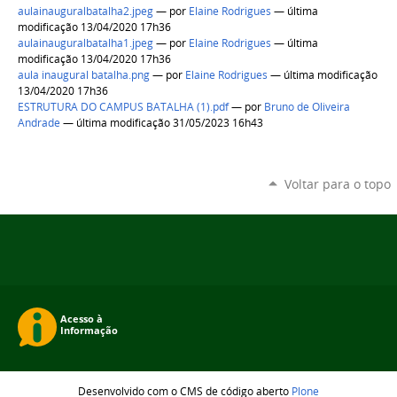
aulainauguralbatalha2.jpeg
—
por
Elaine Rodrigues
— última
modificação 13/04/2020 17h36
aulainauguralbatalha1.jpeg
—
por
Elaine Rodrigues
— última
modificação 13/04/2020 17h36
aula inaugural batalha.png
—
por
Elaine Rodrigues
— última modificação
13/04/2020 17h36
ESTRUTURA DO CAMPUS BATALHA (1).pdf
—
por
Bruno de Oliveira
Andrade
— última modificação 31/05/2023 16h43
Voltar para o topo
Desenvolvido com o CMS de código aberto
Plone