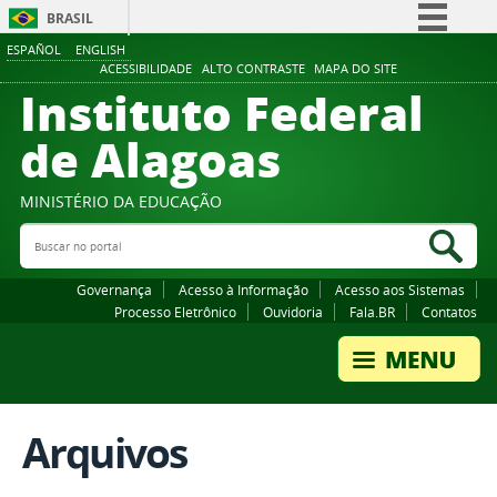
BRASIL
ESPAÑOL
ENGLISH
Simplifique!
ACESSIBILIDADE
ALTO CONTRASTE
MAPA DO SITE
Instituto Federal
Comunica BR
Participe
de Alagoas
Acesso à informação
Legislação
MINISTÉRIO DA EDUCAÇÃO
Buscar no portal
Canais
Bus
Governança
Acesso à Informação
Acesso aos Sistemas
Processo Eletrônico
Ouvidoria
Fala.BR
Contatos
Arquivos