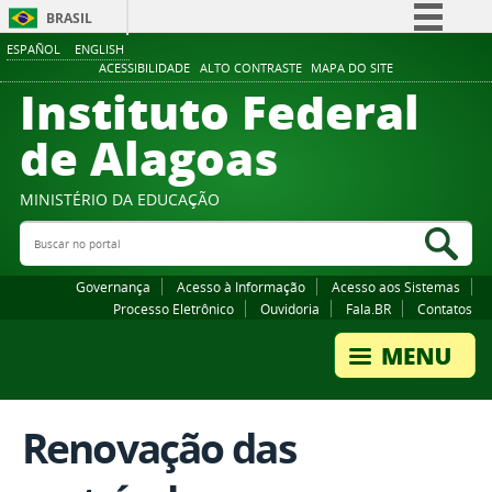
BRASIL
ESPAÑOL
ENGLISH
Simplifique!
ACESSIBILIDADE
ALTO CONTRASTE
MAPA DO SITE
Instituto Federal
Comunica BR
Participe
de Alagoas
Acesso à informação
Legislação
MINISTÉRIO DA EDUCAÇÃO
Buscar no portal
Canais
Bus
Governança
Acesso à Informação
Acesso aos Sistemas
Processo Eletrônico
Ouvidoria
Fala.BR
Contatos
Renovação das