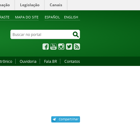
mação
Legislação
Canais
RASTE
MAPA DO SITE
ESPAÑOL
ENGLISH
Buscar no portal
Buscar no portal
Facebook
YouTube
Instagram
Twitter
RSS
trônico
Ouvidoria
Fala.BR
Contatos
Compartilhar