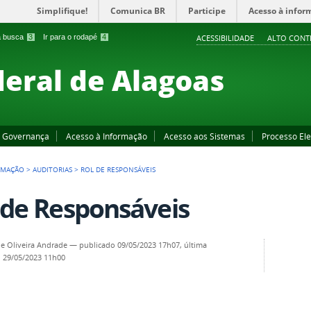
Simplifique!
Comunica BR
Participe
Acesso à infor
 a busca
3
Ir para o rodapé
4
ACESSIBILIDADE
ALTO CONT
deral de Alagoas
Governança
Acesso à Informação
Acesso aos Sistemas
Processo Ele
RMAÇÃO
>
AUDITORIAS
>
ROL DE RESPONSÁVEIS
 de Responsáveis
e Oliveira Andrade
—
publicado
09/05/2023 17h07,
última
o
29/05/2023 11h00