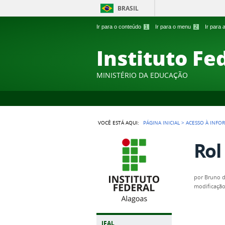
BRASIL
Ir para o conteúdo
1
Ir para o menu
2
Ir para
Instituto Fe
MINISTÉRIO DA EDUCAÇÃO
VOCÊ ESTÁ AQUI:
PÁGINA INICIAL
>
ACESSO À INFO
Rol
por
Bruno d
modificaçã
IFAL