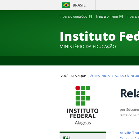
BRASIL
Ir para o conteúdo
1
Ir para o menu
2
Ir para
Instituto Fe
MINISTÉRIO DA EDUCAÇÃO
VOCÊ ESTÁ AQUI:
PÁGINA INICIAL
>
ACESSO À INFO
Rel
por
Sócrate
09/06/2026
Auxílio Tra
IFAL
Concessão d