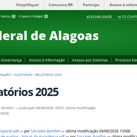
Simplifique!
Comunica BR
Participe
Acesso à infor
 a busca
3
Ir para o rodapé
4
ACESSIBILIDADE
ALTO CONT
deral de Alagoas
Governança
Acesso à Informação
Acesso aos Sistemas
Processo Ele
RMAÇÃO
>
AUDITORIAS
>
RELATÓRIOS 2025
atórios 2025
s Bomfim
—
publicado
09/06/2026 15h07,
última modificação
 15h09
nsporte.pdf
—
por
Sócrates Bomfim
— última modificação 09/06/2026 15h08
e auxílios - bolsas da Assistência.pdf
—
por
Sócrates Bomfim
— última modific