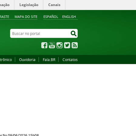
mação
Legislação
Canais
RASTE
MAPA DO SITE
ESPAÑOL
ENGLISH
Buscar no portal
Buscar no portal
Facebook
YouTube
Instagram
Twitter
RSS
trônico
Ouvidoria
Fala.BR
Contatos
ação 09/06/2026 15h08