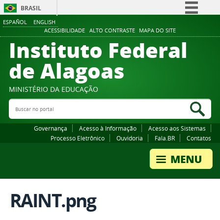
BRASIL
ESPAÑOL
ENGLISH
Simplifique!
ACESSIBILIDADE
ALTO CONTRASTE
MAPA DO SITE
Instituto Federal
Comunica BR
Participe
de Alagoas
Acesso à informação
Legislação
MINISTÉRIO DA EDUCAÇÃO
Buscar no portal
Canais
Bus
Governança
Acesso à Informação
Acesso aos Sistemas
Processo Eletrônico
Ouvidoria
Fala.BR
Contatos
RAINT.png