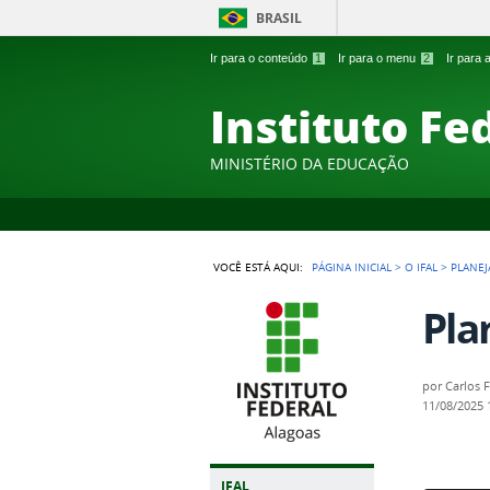
BRASIL
Ir para o conteúdo
1
Ir para o menu
2
Ir para
Instituto Fe
MINISTÉRIO DA EDUCAÇÃO
VOCÊ ESTÁ AQUI:
PÁGINA INICIAL
>
O IFAL
>
PLANEJ
Pla
por
Carlos 
11/08/2025
IFAL