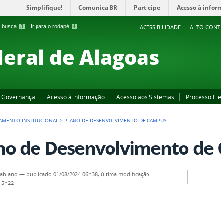
Simplifique!
Comunica BR
Participe
Acesso à infor
 a busca
3
Ir para o rodapé
4
ACESSIBILIDADE
ALTO CONT
deral de Alagoas
Governança
Acesso à Informação
Acesso aos Sistemas
Processo Ele
AMENTO INSTITUCIONAL
>
PLANO DE DESENVOLVIMENTO DE CAMPUS
no de Desenvolvimento de
Fabiano
—
publicado
01/08/2024 06h38,
última modificação
 15h22