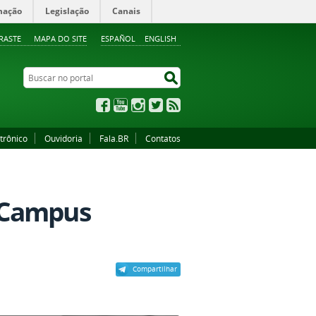
mação
Legislação
Canais
RASTE
MAPA DO SITE
ESPAÑOL
ENGLISH
Buscar no portal
Buscar no portal
Facebook
YouTube
Instagram
Twitter
RSS
trônico
Ouvidoria
Fala.BR
Contatos
 Campus
Compartilhar