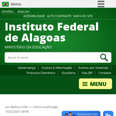
BRASIL
ESPAÑOL
ENGLISH
Simplifique!
ACESSIBILIDADE
ALTO CONTRASTE
MAPA DO SITE
Instituto Federal
Comunica BR
Participe
de Alagoas
Acesso à informação
Legislação
MINISTÉRIO DA EDUCAÇÃO
Buscar no portal
Canais
Bus
Governança
Acesso à Informação
Acesso aos Sistemas
Processo Eletrônico
Ouvidoria
Fala.BR
Contatos
por
Betânia Villar
—
última modificação
15/02/2024 10h59