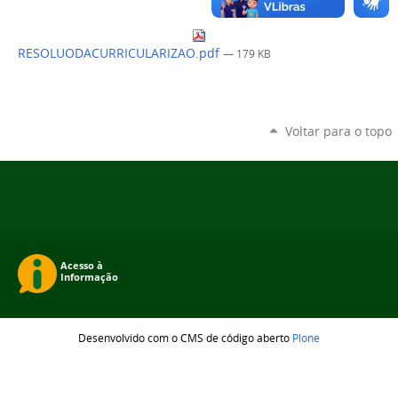
RESOLUODACURRICULARIZAO.pdf
— 179 KB
Voltar para o topo
Desenvolvido com o CMS de código aberto
Plone