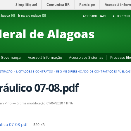
Simplifique!
Comunica BR
Participe
Acesso à infor
 a busca
3
Ir para o rodapé
4
ACESSIBILIDADE
ALTO CONT
deral de Alagoas
Governança
Acesso à Informação
Acesso aos Sistemas
Processo Ele
ISTRAÇÃO
>
LICITAÇÕES E CONTRATOS
>
REGIME DIFERENCIADO DE CONTRATAÇÕES PÚBLICAS 
ráulico 07-08.pdf
an Pino
—
última modificação
01/04/2020 11h16
lico 07-08.pdf
— 520 KB