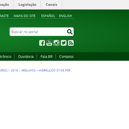
mação
Legislação
Canais
RASTE
MAPA DO SITE
ESPAÑOL
ENGLISH
Buscar no portal
Buscar no portal
Facebook
YouTube
Instagram
Twitter
RSS
trônico
Ouvidoria
Fala.BR
Contatos
(RDC)
>
2019
>
ARQUIVOS
>
HIDRÁULICO 07-08.PDF