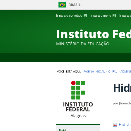
BRASIL
Ir para o conteúdo
1
Ir para o menu
2
Ir para
Instituto Fe
MINISTÉRIO DA EDUCAÇÃO
VOCÊ ESTÁ AQUI:
PÁGINA INICIAL
>
O IFAL
>
ADMIN
Hid
por
Jhonath
Hidráu
IFAL