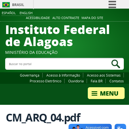
BRASIL
ESPAÑOL
ENGLISH
Simplifique!
ACESSIBILIDADE
ALTO CONTRASTE
MAPA DO SITE
Instituto Federal
Comunica BR
Participe
de Alagoas
Acesso à informação
Legislação
MINISTÉRIO DA EDUCAÇÃO
Buscar no portal
Canais
Bus
Governança
Acesso à Informação
Acesso aos Sistemas
Processo Eletrônico
Ouvidoria
Fala.BR
Contatos
CM_ARQ_04.pdf