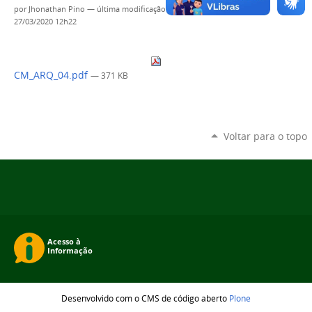
por
Jhonathan Pino
—
última modificação
27/03/2020 12h22
CM_ARQ_04.pdf
— 371 KB
Voltar para o topo
Desenvolvido com o CMS de código aberto
Plone