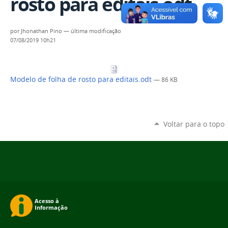
rosto para editais.odt
por
Jhonathan Pino
—
última modificação
07/08/2019 10h21
Modelo de folha de rosto para editais.odt
— 86 KB
Voltar para o topo