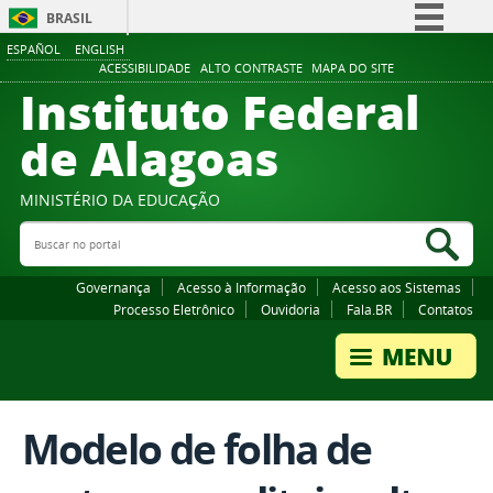
BRASIL
ESPAÑOL
ENGLISH
Simplifique!
ACESSIBILIDADE
ALTO CONTRASTE
MAPA DO SITE
Instituto Federal
Comunica BR
Participe
de Alagoas
Acesso à informação
Legislação
MINISTÉRIO DA EDUCAÇÃO
Buscar no portal
Canais
Bus
Governança
Acesso à Informação
Acesso aos Sistemas
Processo Eletrônico
Ouvidoria
Fala.BR
Contatos
Modelo de folha de