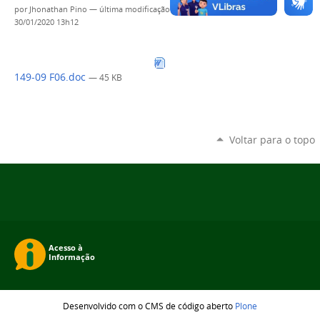
por
Jhonathan Pino
—
última modificação
30/01/2020 13h12
149-09 F06.doc
— 45 KB
Voltar para o topo
Desenvolvido com o CMS de código aberto
Plone