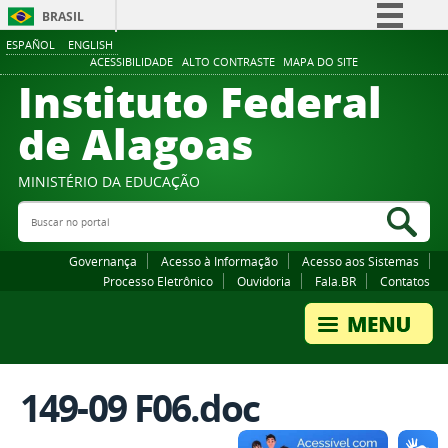
BRASIL
ESPAÑOL
ENGLISH
Simplifique!
ACESSIBILIDADE
ALTO CONTRASTE
MAPA DO SITE
Instituto Federal
Comunica BR
Participe
de Alagoas
Acesso à informação
Legislação
MINISTÉRIO DA EDUCAÇÃO
Buscar no portal
Canais
Bus
Governança
Acesso à Informação
Acesso aos Sistemas
Processo Eletrônico
Ouvidoria
Fala.BR
Contatos
149-09 F06.doc