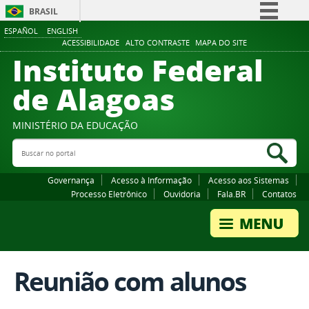
BRASIL
ESPAÑOL
ENGLISH
Simplifique!
ACESSIBILIDADE
ALTO CONTRASTE
MAPA DO SITE
Instituto Federal
Comunica BR
Participe
de Alagoas
Acesso à informação
Legislação
MINISTÉRIO DA EDUCAÇÃO
Buscar no portal
Canais
Bus
Governança
Acesso à Informação
Acesso aos Sistemas
Processo Eletrônico
Ouvidoria
Fala.BR
Contatos
Reunião com alunos