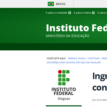
BRASIL
Ir para o conteúdo
1
Ir para o menu
2
Ir para
Instituto Fe
MINISTÉRIO DA EDUCAÇÃO
VOCÊ ESTÁ AQUI:
PÁGINA INICIAL
>
NOTÍCIAS
>
PES
CONVERSA COM ALUNOS, EM SALA DE AULA.JPG
Ing
con
por
Jhonath