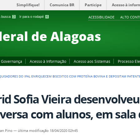
Simplifique!
Comunica BR
Participe
Acesso à infor
 a busca
3
Ir para o rodapé
4
ACESSIBILIDADE
ALTO CONT
deral de Alagoas
Governança
Acesso à Informação
Acesso aos Sistemas
Processo Ele
QUISADORES DO IFAL ENRIQUECEM BISCOITOS COM PROTEÍNA BOVINA E DEPOSITAM PATENT
rid Sofia Vieira desenvolve
versa com alunos, em sala 
an Pino
—
última modificação
18/04/2020 02h45