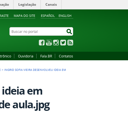
mação
Legislação
Canais
RASTE
MAPA DO SITE
ESPAÑOL
ENGLISH
Buscar no portal
Buscar no portal
Facebook
YouTube
Instagram
Twitter
RSS
trônico
Ouvidoria
Fala.BR
Contatos
E
>
INGRID SOFIA VIEIRA DESENVOLVEU IDEIA EM
u ideia em
de aula.jpg