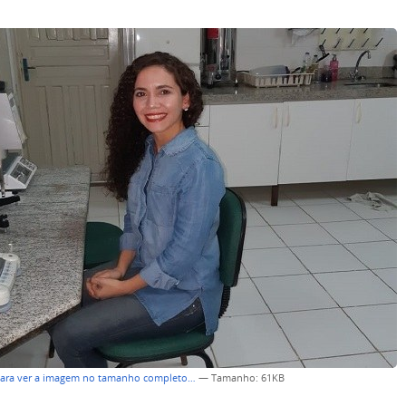
para ver a imagem no tamanho completo…
—
Tamanho
: 61KB