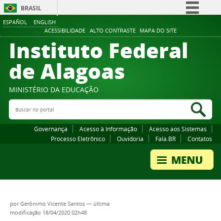
BRASIL
ESPAÑOL
ENGLISH
Simplifique!
ACESSIBILIDADE
ALTO CONTRASTE
MAPA DO SITE
Instituto Federal
Comunica BR
Participe
de Alagoas
Acesso à informação
Legislação
MINISTÉRIO DA EDUCAÇÃO
Buscar no portal
Canais
Bus
Governança
Acesso à Informação
Acesso aos Sistemas
Processo Eletrônico
Ouvidoria
Fala.BR
Contatos
por
Gerônimo Vicente Santos
—
última
modificação
18/04/2020 02h48