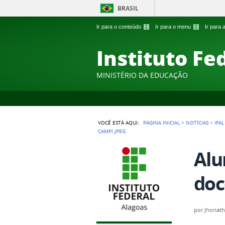
BRASIL
Ir para o conteúdo
1
Ir para o menu
2
Ir para
Instituto Fe
MINISTÉRIO DA EDUCAÇÃO
VOCÊ ESTÁ AQUI:
PÁGINA INICIAL
>
NOTÍCIAS
>
IFA
CAMPI.JPEG
Alu
doc
por
Jhonath