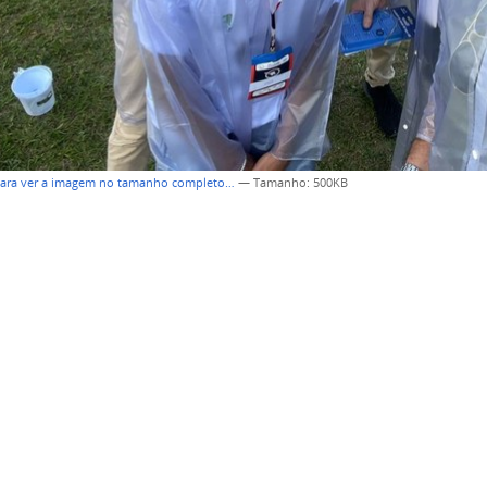
para ver a imagem no tamanho completo…
—
Tamanho
: 500KB