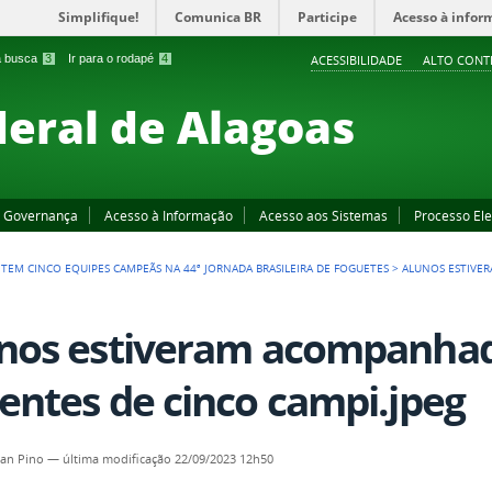
Simplifique!
Comunica BR
Participe
Acesso à infor
 a busca
3
Ir para o rodapé
4
ACESSIBILIDADE
ALTO CONT
deral de Alagoas
Governança
Acesso à Informação
Acesso aos Sistemas
Processo Ele
L TEM CINCO EQUIPES CAMPEÃS NA 44ª JORNADA BRASILEIRA DE FOGUETES
>
ALUNOS ESTIVE
nos estiveram acompanhad
entes de cinco campi.jpeg
an Pino
—
última modificação
22/09/2023 12h50