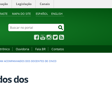
mação
Legislação
Canais
RASTE
MAPA DO SITE
ESPAÑOL
ENGLISH
Buscar no portal
Buscar no portal
Facebook
YouTube
Instagram
Twitter
RSS
trônico
Ouvidoria
Fala.BR
Contatos
RAM ACOMPANHADOS DOS DOCENTES DE CINCO
os dos