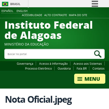
BRASIL
ESPAÑOL
ENGLISH
Simplifique!
ACESSIBILIDADE
ALTO CONTRASTE
MAPA DO SITE
Instituto Federal
Comunica BR
Participe
de Alagoas
Acesso à informação
Legislação
MINISTÉRIO DA EDUCAÇÃO
Buscar no portal
Canais
Bus
Governança
Acesso à Informação
Acesso aos Sistemas
Processo Eletrônico
Ouvidoria
Fala.BR
Contatos
Nota Oficial.jpeg