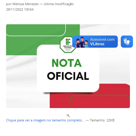
por
Melissa Menezes
—
última modificação
29/11/2022 10h54
Clique para ver a imagem no tamanho completo…
—
Tamanho
: 22KB