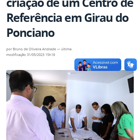
criação de um Centro de
Referência em Girau do
Ponciano
por
Bruno de Oliveira Andrade
—
última
modificação
31/05/2023 15h18