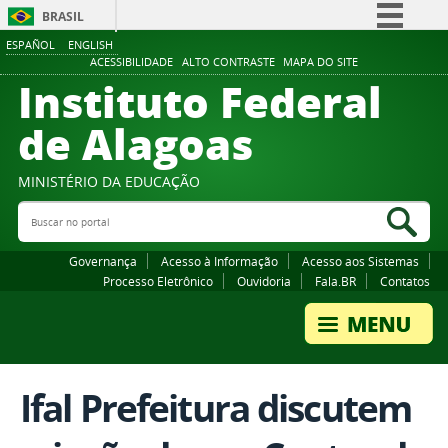
BRASIL
ESPAÑOL
ENGLISH
Simplifique!
ACESSIBILIDADE
ALTO CONTRASTE
MAPA DO SITE
Instituto Federal
Comunica BR
Participe
de Alagoas
Acesso à informação
Legislação
MINISTÉRIO DA EDUCAÇÃO
Buscar no portal
Canais
Bus
Governança
Acesso à Informação
Acesso aos Sistemas
Processo Eletrônico
Ouvidoria
Fala.BR
Contatos
Ifal Prefeitura discutem