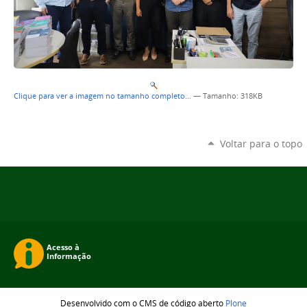
Clique para ver a imagem no tamanho completo…
—
Tamanho
: 318KB
Voltar para o topo
Desenvolvido com o CMS de código aberto
Plone