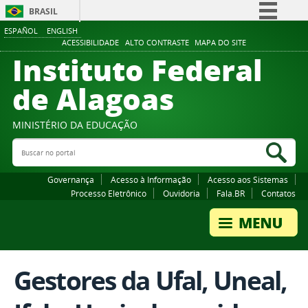
BRASIL
ESPAÑOL
ENGLISH
Simplifique!
ACESSIBILIDADE
ALTO CONTRASTE
MAPA DO SITE
Instituto Federal
Comunica BR
Participe
de Alagoas
Acesso à informação
Legislação
MINISTÉRIO DA EDUCAÇÃO
Buscar no portal
Canais
Bus
Governança
Acesso à Informação
Acesso aos Sistemas
Processo Eletrônico
Ouvidoria
Fala.BR
Contatos
Gestores da Ufal, Uneal,