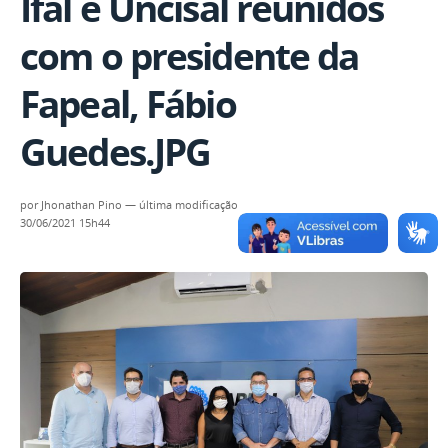
Ifal e Uncisal reunidos
com o presidente da
Fapeal, Fábio
Guedes.JPG
por
Jhonathan Pino
—
última modificação
30/06/2021 15h44