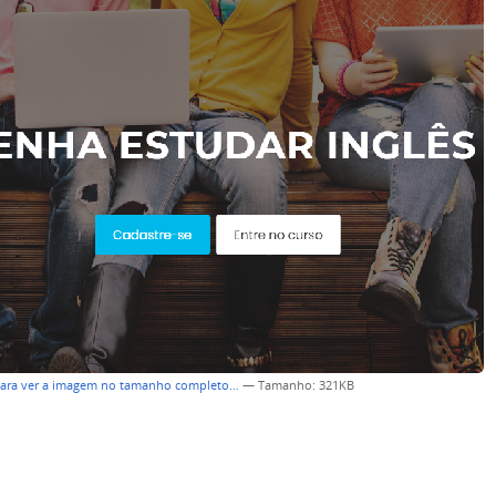
para ver a imagem no tamanho completo…
—
Tamanho
: 321KB