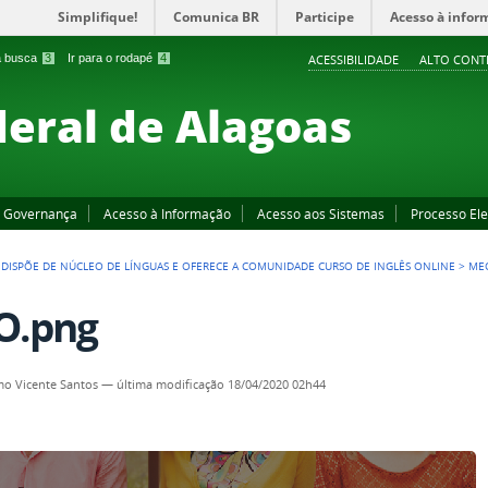
Simplifique!
Comunica BR
Participe
Acesso à infor
 a busca
3
Ir para o rodapé
4
ACESSIBILIDADE
ALTO CONT
deral de Alagoas
Governança
Acesso à Informação
Acesso aos Sistemas
Processo Ele
L DISPÕE DE NÚCLEO DE LÍNGUAS E OFERECE A COMUNIDADE CURSO DE INGLÊS ONLINE
>
ME
O.png
o Vicente Santos
—
última modificação
18/04/2020 02h44