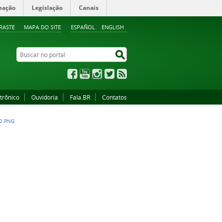
mação
Legislação
Canais
RASTE
MAPA DO SITE
ESPAÑOL
ENGLISH
Buscar no portal
Buscar no portal
Facebook
YouTube
Instagram
Twitter
RSS
trônico
Ouvidoria
Fala.BR
Contatos
O.PNG