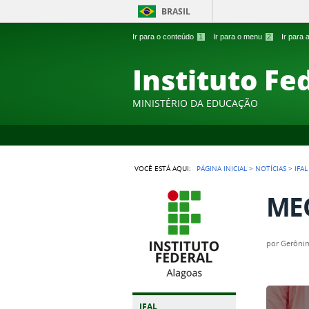
BRASIL
Ir para o conteúdo
1
Ir para o menu
2
Ir para
Instituto Fe
MINISTÉRIO DA EDUCAÇÃO
VOCÊ ESTÁ AQUI:
PÁGINA INICIAL
>
NOTÍCIAS
>
IFA
ME
por
Gerônim
IFAL