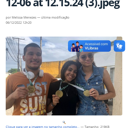
12-06 at 12.15.24 (3).jpeg
por
Melissa Menezes
—
última modificação
06/12/2022 12h20
Clique para ver a imagem no tamanho completo…
—
Tamanho
: 219KB