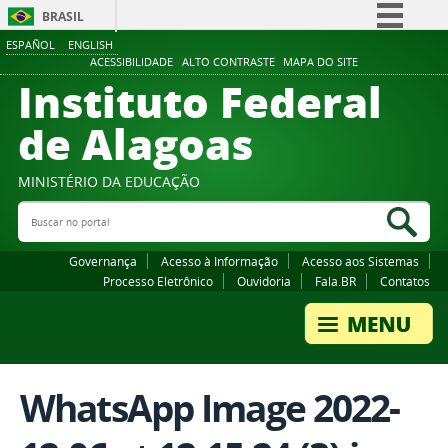
BRASIL
ESPAÑOL
ENGLISH
Simplifique!
ACESSIBILIDADE
ALTO CONTRASTE
MAPA DO SITE
Instituto Federal
Comunica BR
Participe
de Alagoas
Acesso à informação
Legislação
MINISTÉRIO DA EDUCAÇÃO
Buscar no portal
Canais
Bus
Governança
Acesso à Informação
Acesso aos Sistemas
Processo Eletrônico
Ouvidoria
Fala.BR
Contatos
WhatsApp Image 2022-