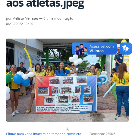
aos atletas.jpeg
por
Melissa Menezes
—
última modificação
06/12/2022 12h20
Clique para ver a imagem no tamanho completo…
—
Tamanho
: 289KB