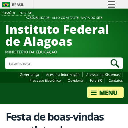
BRASIL
ESPAÑOL
ENGLISH
Simplifique!
ACESSIBILIDADE
ALTO CONTRASTE
MAPA DO SITE
Instituto Federal
Comunica BR
Participe
de Alagoas
Acesso à informação
Legislação
MINISTÉRIO DA EDUCAÇÃO
Buscar no portal
Canais
Bus
Governança
Acesso à Informação
Acesso aos Sistemas
Processo Eletrônico
Ouvidoria
Fala.BR
Contatos
Festa de boas-vindas