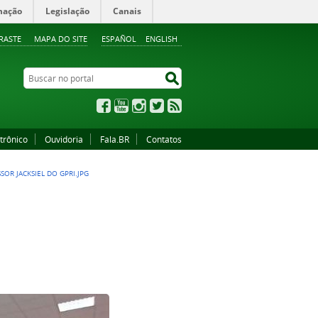
mação
Legislação
Canais
RASTE
MAPA DO SITE
ESPAÑOL
ENGLISH
Buscar no portal
Buscar no portal
Facebook
YouTube
Instagram
Twitter
RSS
trônico
Ouvidoria
Fala.BR
Contatos
SOR JACKSIEL DO GPRI.JPG