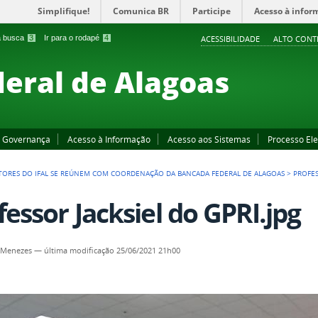
Simplifique!
Comunica BR
Participe
Acesso à infor
 a busca
3
Ir para o rodapé
4
ACESSIBILIDADE
ALTO CONT
deral de Alagoas
Governança
Acesso à Informação
Acesso aos Sistemas
Processo Ele
TORES DO IFAL SE REÚNEM COM COORDENAÇÃO DA BANCADA FEDERAL DE ALAGOAS
>
PROFES
fessor Jacksiel do GPRI.jpg
 Menezes
—
última modificação
25/06/2021 21h00