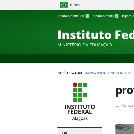
BRASIL
Ir para o conteúdo
1
Ir para o menu
2
Ir para
Instituto Fe
MINISTÉRIO DA EDUCAÇÃO
VOCÊ ESTÁ AQUI:
PÁGINA INICIAL
>
NOTÍCIAS
>
GES
pro
por
Melissa
IFAL