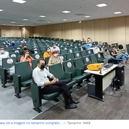
para ver a imagem no tamanho completo…
—
Tamanho
: 54KB