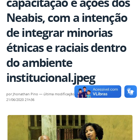
capacitação e ações dos
Neabis, com a intenção
de integrar minorias
étnicas e raciais dentro
do ambiente
institucional.jpeg
por
Jhonathan Pino
—
última modificação
21/06/2020 21h36