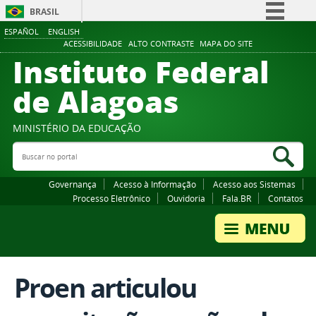
BRASIL
ESPAÑOL
ENGLISH
Simplifique!
ACESSIBILIDADE
ALTO CONTRASTE
MAPA DO SITE
Instituto Federal
Comunica BR
Participe
de Alagoas
Acesso à informação
Legislação
MINISTÉRIO DA EDUCAÇÃO
Buscar no portal
Canais
Bus
Governança
Acesso à Informação
Acesso aos Sistemas
Processo Eletrônico
Ouvidoria
Fala.BR
Contatos
Proen articulou