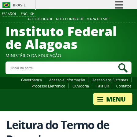
BRASIL
ESPAÑOL
ENGLISH
Simplifique!
ACESSIBILIDADE
ALTO CONTRASTE
MAPA DO SITE
Instituto Federal
Comunica BR
Participe
de Alagoas
Acesso à informação
Legislação
MINISTÉRIO DA EDUCAÇÃO
Buscar no portal
Canais
Bus
Governança
Acesso à Informação
Acesso aos Sistemas
Processo Eletrônico
Ouvidoria
Fala.BR
Contatos
Leitura do Termo de