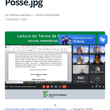
Posse.jpg
por
Melissa Menezes
—
última modificação
11/02/2022 11h01
Clique para ver a imagem no tamanho completo…
—
Tamanho
: 62KB