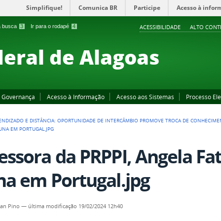
Simplifique!
Comunica BR
Participe
Acesso à infor
 a busca
3
Ir para o rodapé
4
ACESSIBILIDADE
ALTO CONT
deral de Alagoas
Governança
Acesso à Informação
Acesso aos Sistemas
Processo Ele
ENDIZADO E DISTÂNCIA: OPORTUNIDADE DE INTERCÂMBIO PROMOVE TROCA DE CONHECIME
LUNA EM PORTUGAL.JPG
essora da PRPPI, Angela Fa
na em Portugal.jpg
an Pino
—
última modificação
19/02/2024 12h40