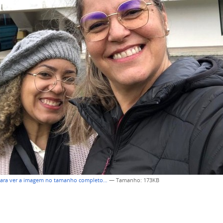
para ver a imagem no tamanho completo…
—
Tamanho
: 173KB