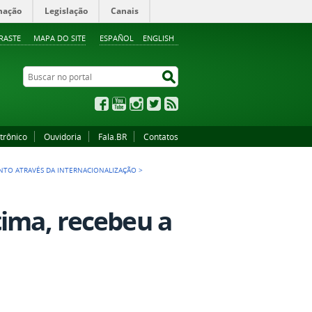
mação
Legislação
Canais
RASTE
MAPA DO SITE
ESPAÑOL
ENGLISH
Buscar no portal
Buscar no portal
Facebook
YouTube
Instagram
Twitter
RSS
trônico
Ouvidoria
Fala.BR
Contatos
NTO ATRAVÉS DA INTERNACIONALIZAÇÃO
>
tima, recebeu a