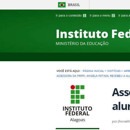
BRASIL
Ir para o conteúdo
1
Ir para o menu
2
Ir para
Instituto Fe
MINISTÉRIO DA EDUCAÇÃO
VOCÊ ESTÁ AQUI:
PÁGINA INICIAL
>
NOTÍCIAS
>
APR
ASSESSORA DA PRPPI, ANGELA FATIMA, RECEBEU A A
Ass
alu
por
Jhonath