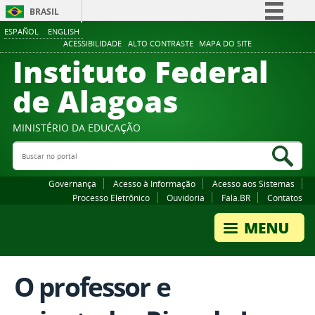
BRASIL
ESPAÑOL
ENGLISH
Simplifique!
ACESSIBILIDADE
ALTO CONTRASTE
MAPA DO SITE
Instituto Federal
Comunica BR
Participe
de Alagoas
Acesso à informação
Legislação
MINISTÉRIO DA EDUCAÇÃO
Buscar no portal
Canais
Bus
Governança
Acesso à Informação
Acesso aos Sistemas
Processo Eletrônico
Ouvidoria
Fala.BR
Contatos
O professor e