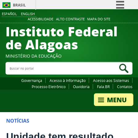
BRASIL
ESPAÑOL
ENGLISH
Simplifique!
ACESSIBILIDADE
ALTO CONTRASTE
MAPA DO SITE
Instituto Federal
Comunica BR
Participe
de Alagoas
Acesso à informação
Legislação
MINISTÉRIO DA EDUCAÇÃO
Buscar no portal
Canais
Bus
Governança
Acesso à Informação
Acesso aos Sistemas
Processo Eletrônico
Ouvidoria
Fala.BR
Contatos
NOTÍCIAS
Unidade tem resultado