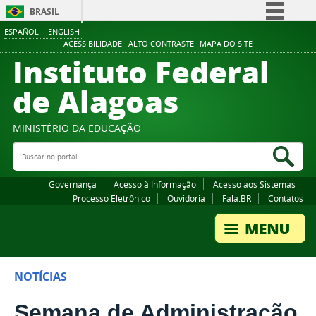
BRASIL
ESPAÑOL
ENGLISH
Simplifique!
ACESSIBILIDADE
ALTO CONTRASTE
MAPA DO SITE
Instituto Federal
Comunica BR
Participe
de Alagoas
Acesso à informação
Legislação
MINISTÉRIO DA EDUCAÇÃO
Buscar no portal
Canais
Bus
Governança
Acesso à Informação
Acesso aos Sistemas
Processo Eletrônico
Ouvidoria
Fala.BR
Contatos
NOTÍCIAS
Semana de Administração